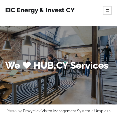
EIC Energy & Invest CY
We ❤️ HUB.CY Services
Photo by 
Proxyclick Visitor Management System
 / 
Unsplash