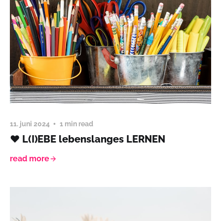
11. juni 2024
1 min read
❤️ L(I)EBE lebenslanges LERNEN
read more