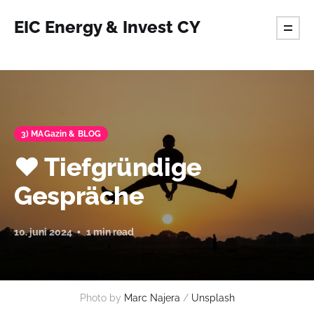
EIC Energy & Invest CY
3) MAGazin & BLOG
❤️ Tiefgründige
Gespräche
10. juni 2024
1 min read
Photo by 
Marc Najera
 / 
Unsplash